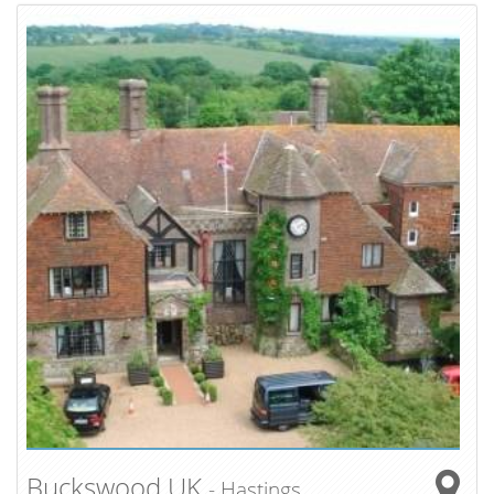
Buckswood UK
- Hastings