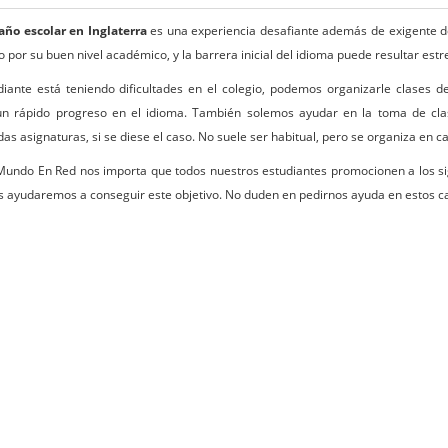
año escolar en Inglaterra
es una experiencia desafiante además de exigente de
o por su buen nivel académico, y la barrera inicial del idioma puede resultar es
diante está teniendo dificultades en el colegio, podemos organizarle clases d
un rápido progreso en el idioma. También solemos ayudar en la toma de clas
as asignaturas, si se diese el caso. No suele ser habitual, pero se organiza en c
undo En Red nos importa que todos nuestros estudiantes promocionen a los sigu
s ayudaremos a conseguir este objetivo. No duden en pedirnos ayuda en estos c