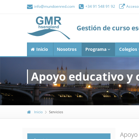
info@mundoenred.com
+34 91 548 91 92
Acceso 
Gestión de curso e
Inicio
Nosotros
Programa
Colegios
Apoyo educativo y c
Inicio
Servicios
Apoyo 