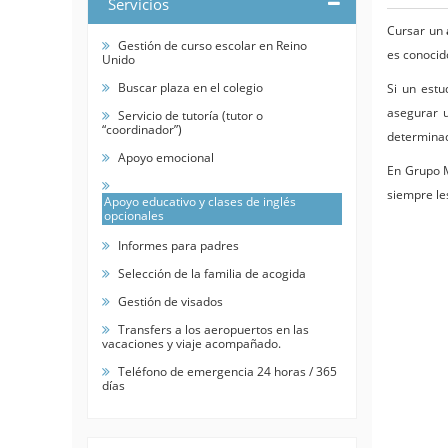
Servicios
Cursar un
Gestión de curso escolar en Reino
es conocid
Unido
Buscar plaza en el colegio
Si un estu
asegurar 
Servicio de tutoría (tutor o
“coordinador”)
determinad
Apoyo emocional
En Grupo M
siempre le
Apoyo educativo y clases de inglés
opcionales
Informes para padres
Selección de la familia de acogida
Gestión de visados
Transfers a los aeropuertos en las
vacaciones y viaje acompañado.
Teléfono de emergencia 24 horas / 365
días