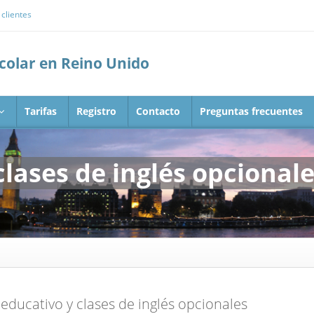
clientes
scolar en Reino Unido
Tarifas
Registro
Contacto
Preguntas frecuentes
lases de inglés opcional
educativo y clases de inglés opcionales