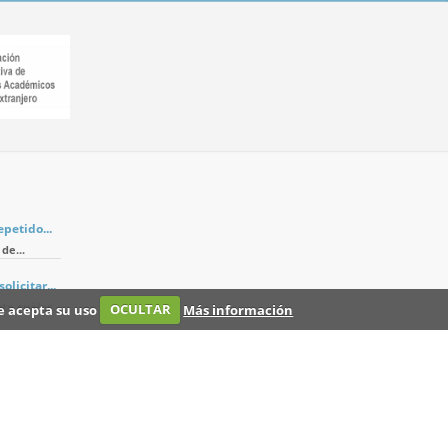
petido...
de...
licitar...
e cuáles...
ue acepta su uso
OCULTAR
Más información
a?
...
Nosotros
Tarifas
Registro
Contacto
Preguntas frecuentes
Blog