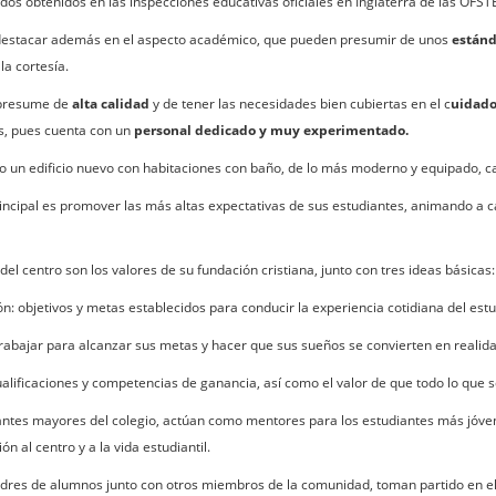
ados obtenidos en las inspecciones educativas oficiales en Inglaterra de las OFST
estacar además en el aspecto académico, que pueden presumir de unos
estánd
la cortesía.
 presume de
alta calidad
y de tener las necesidades bien cubiertas en el c
uidado
s, pues cuenta con un
personal dedicado y muy experimentado.
do un edificio nuevo con habitaciones con baño, de lo más moderno y equipado, c
incipal es promover las más altas expectativas de sus estudiantes, animando a ca
del centro son los valores de su fundación cristiana, junto con tres ideas básicas:
ón: objetivos y metas establecidos para conducir la experiencia cotidiana del est
trabajar para alcanzar sus metas y hacer que sus sueños se convierten en realida
ualificaciones y competencias de ganancia, así como el valor de que todo lo que 
antes mayores del colegio, actúan como mentores para los estudiantes más jóve
ón al centro y a la vida estudiantil.
res de alumnos junto con otros miembros de la comunidad, toman partido en el 