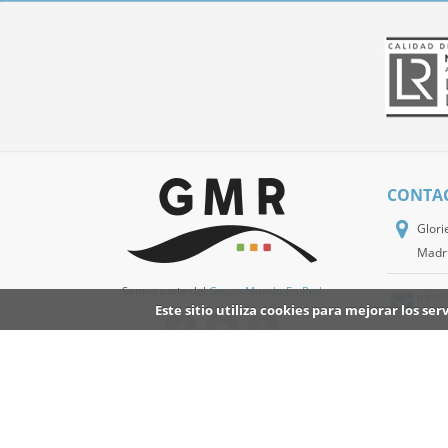
CONTA
Glori
Madr
Somos parte del
Grupo Mundo En Red
info
Este sitio utiliza cookies para mejorar los s
+34 9
Red de portales
© 2014 - Todos los derechos reservados |
Aviso Legal
|
Política