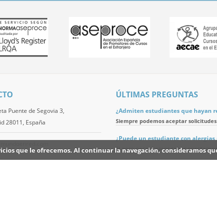
CTO
ÚLTIMAS PREGUNTAS
eta Puente de Segovia 3,
¿Admiten estudiantes que hayan re
Siempre podemos aceptar solicitudes 
id 28011, España
¿Puede un estudiante con alergias so
@mundoenred.com
Si pero necesitamos saber exactament
ervicios que le ofrecemos. Al continuar la navegación, consideramos q
1 548 91 92
¿Resulta sencillo localizar la oficin
Tanto si se desplaza en coche como en
 de privacidad
Inicio