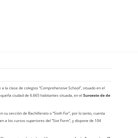
 a la clase de colegios “Comprehensive School”, situado en el
equeña ciudad de 6.665 habitantes situada, en el
Suroeste de de
n su sección de Bachillerato o “Sixth For”, por lo tanto, cuenta
n a los cursos superiores del “Sixt Form”, y dispone de 104