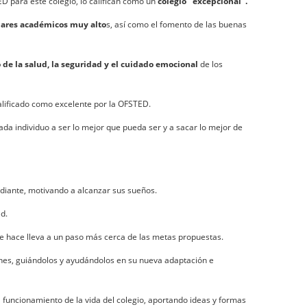
ED para este colegio, lo califican como un
colegio "excepcional".
ares académicos muy alto
s, así como el fomento de las buenas
 de la salud, la seguridad y el cuidado emocional
de los
alificado como excelente por la OFSTED.
da individuo a ser lo mejor que pueda ser y a sacar lo mejor de
udiante, motivando a alcanzar sus sueños.
d.
se hace lleva a un paso más cerca de las metas propuestas.
nes, guiándolos y ayudándolos en su nueva adaptación e
funcionamiento de la vida del colegio, aportando ideas y formas