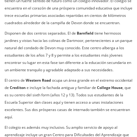
tienen un fuerte sentido de futuro como un colegio innovador. El colegio se
encuentra en el corazón de una próspera comunidad educativa que incluye
trece escuelas primarias asociadas repartidas en cientos de kilómetros
cuadrados alrededor de la campiña de Devon donde se encuentran.
Disponen de dos centros separados. El de
Barnfield
tiene hermosos
jardines y vistas hacia las colinas de Dartmoor, pertenecientes a un parque
natural del condado de Devon muy conocido. Este centro alberga a los
estudiantes de los años 7 y 8 y permite a los estudiantes más jóvenes
encontrar su lugar en esta fase tan diferente a la educación secundaria en
un ambiente tranquilo y agradable adaptado a sus necesidades.
El centro de
Western Road
ocupa un área grande en el extremo occidental
de
Crediton
e incluye la fachada antigua y familiar de
College House
, que
es su centro del sixth form (años 12 y 13). Todos sus estudiantes de la
Escuela Superior dan clases aquí y tienen acceso a unas instalaciones
excelentes. Sus dos prósperas casas de internado también se encuentran
aquí.
El colegio es además muy inclusivo. Su amplio servicio de apoyo al
aprendizaje incluye un gran Centro para Dificultades del Aprendizaje que