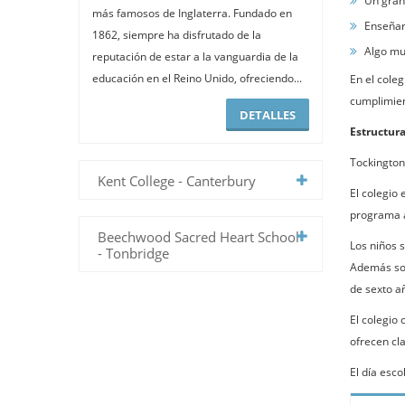
Un gran 
más famosos de Inglaterra. Fundado en
Enseñar 
1862, siempre ha disfrutado de la
Algo muy
reputación de estar a la vanguardia de la
educación en el Reino Unido, ofreciendo...
En el coleg
cumplimient
DETALLES
Estructura
Tockington 
Kent College - Canterbury
El colegio
programa a
Beechwood Sacred Heart School
Los niños 
- Tonbridge
Además som
de sexto a
El colegio
ofrecen cl
El día esc