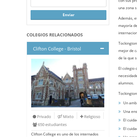
con sus pr
una zona si
Enviar
Además, es
mayoría de 
internacio
COLEGIOS RELACIONADOS
Tockington 
Clifton College - Brístol
mejor de ca
de la que s
El colegio 
necesidade
alumnos.
Tockington
Un ambie
Una ense
Privado
Mixto
Religioso
El cuida
650 estudiantes
El cuida
Clifton College es uno de los internados