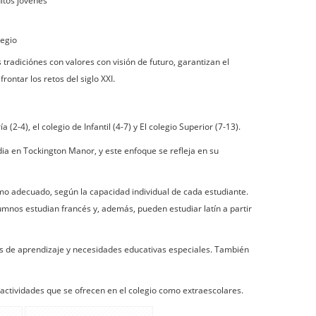
ltos jóvenes
legio
 tradiciónes con valores con visión de futuro, garantizan el
rontar los retos del siglo XXI.
-4), el colegio de Infantil (4-7) y El colegio Superior (7-13).
ia en Tockington Manor, y este enfoque se refleja en su
tmo adecuado, según la capacidad individual de cada estudiante.
mnos estudian francés y, además, pueden estudiar latín a partir
es de aprendizaje y necesidades educativas especiales. También
actividades que se ofrecen en el colegio como extraescolares.