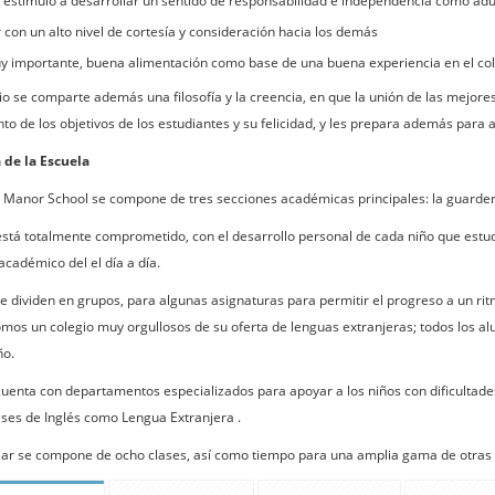
estímulo a desarrollar un sentido de responsabilidad e independencia como adu
con un alto nivel de cortesía y consideración hacia los demás
 importante, buena alimentación como base de una buena experiencia en el co
io se comparte además una filosofía y la creencia, en que la unión de las mejores
o de los objetivos de los estudiantes y su felicidad, y les prepara además para af
 de la Escuela
Manor School se compone de tres secciones académicas principales: la guardería (2
 está totalmente comprometido, con el desarrollo personal de cada niño que estud
cadémico del el día a día.
se dividen en grupos, para algunas asignaturas para permitir el progreso a un ri
os un colegio muy orgullosos de su oferta de lenguas extranjeras; todos los alu
ño.
 cuenta con departamentos especializados para apoyar a los niños con dificultad
ases de Inglés como Lengua Extranjera .
olar se compone de ocho clases, así como tiempo para una amplia gama de otras 