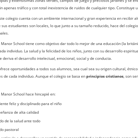
opias y extensísimas zonas verdes, campos de juego y preciosos jardines y se en
n apenas tráfico y con total inexistencia de ruidos de cualquier tipo. Constituye u
te colegio cuenta con un ambiente internacional y gran experiencia en recibir a
sus estudiantes son locales, lo que junto a su tamaño reducido, hace del colegio 
nales.
Manor School tiene como objetivo dar todo lo mejor de una educación (la británica
da individuo. La salud y la felicidad de los niños, junto con su desarrollo espirit
e deriva el desarrollo intelectual, emocional, social y de conducta.
ofrece oportunidades a todos sus alumnos, sea cual sea su origen cultural, étnico
s de cada individuo. Aunque el colegio se basa en
principios cristianos
, son se
 Manor School hace hincapié en:
nte feliz y disciplinado para el niño
ñanza de alta calidad
do de la salud ante todo
do pastoral