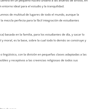
cuentra en un pequeño nucleo urbano a las afueras de Bristol, en
n entorno ideal para el estudio y la tranquilidad.
lumnos de multitud de lugares de todo el mundo, aunque la
la mezcla perfecta para la fácil integración de estudiantes
) basada en la familia, para los estudiantes de día, y sacar lo
ual y moral, es la base, sobre la cual todo lo demás se construye y
 o lingüístico, con la división en pequeñas clases adaptadas a las
nsibles y receptivos a las creencias religiosas de todos sus