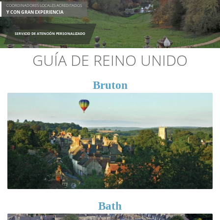
COORDINADORES LOCALES ACREDITADOS
Y CON GRAN EXPERIENCIA
SERVICIO DE ATENCIÓN PERSONALIZADO
GUÍA DE REINO UNIDO
Bruton
Bath